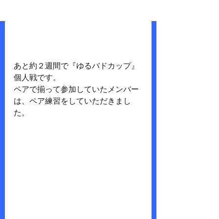
あと約２週間で『ゆるバドカップ』
個人戦です。
ペアで揃って参加していたメンバー
は、ペア練習をしていただきまし
た。