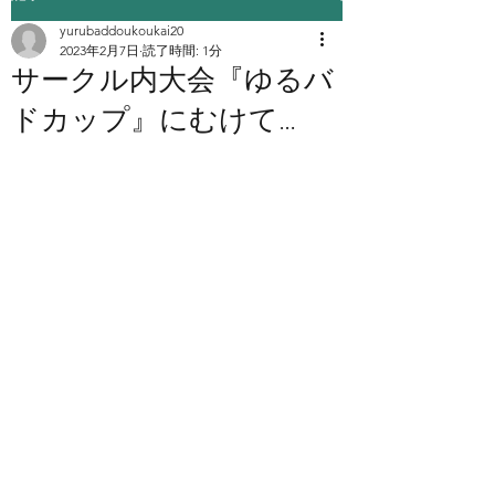
yurubaddoukoukai20
2023年2月7日
読了時間: 1分
サークル内大会『ゆるバ
ドカップ』にむけて…