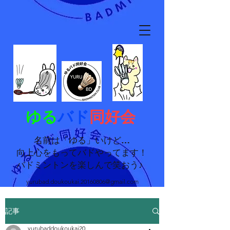
ゆる
バド
同好会
名前は「ゆる」いけど…
向上心をもってバドやってます！
バドミントンを楽しんで笑おう♪
yurubad.doukoukai.20160806@gmail.com
記事
yurubaddoukoukai20