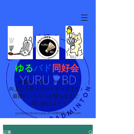
ゆる
バド
同好会
名前は「ゆる」いけど…
向上心を持ってバドやってます♪
最後のシャトルが落ちるまで
闘い続けよう！
yurubad.doukoukai.20160806@gmail.com
記事