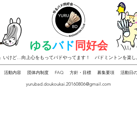
ゆる
バド
同好会
」いけど…向上心をもって
バドやってます！ バドミントンを楽し
活動内容
団体内制度
FAQ
方針・目標
募集要項
活動日
yurubad.doukoukai.20160806@gmail.com