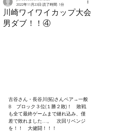
2022年11月23日
読了時間: 1分
川崎ワイワイカップ大会
男ダブ！！④
古谷さん・長谷川(拓)さんペア→一般
B　ブロック３位(１勝２敗)！　敗戦
も全て最終ゲームまで縺れ込み、僅
差で敗れました…。　次回リベンジ
を！！　大健闘！！！