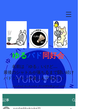
ゆる
バド
同好会
名前は「ゆる」いけど…
最後のシャトルが落ちるまで闘い続け
バドミントンを楽しんで笑おう♪
yurubad.doukoukai.20160806@gmail.com
記事
yurubaddoukoukai20