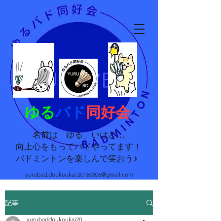
ゆる
バド
同好会
名前は「ゆる」いけど…
向上心をもってバドやってます！
バドミントンを楽しんで笑おう♪
yurubad.doukoukai.20160806@gmail.com
記事
yurubaddoukoukai20