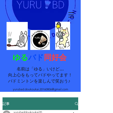
ゆる
バド
同好会
名前は「ゆる」いけど…
向上心をもってバドやってます！
バドミントンを楽しんで笑おう♪
yurubad.doukoukai.20160806@gmail.com
記事
yurubaddoukoukai20