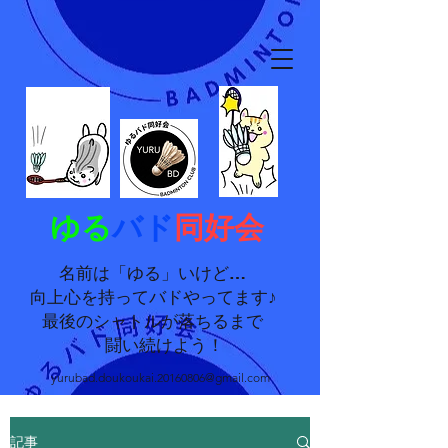
ゆる
バド
同好会
名前は「ゆる」いけど…
向上心を持ってバドやってます♪
最後のシャトルが落ちるまで
闘い続けよう！
yurubad.doukoukai.20160806@gmail.com
記事