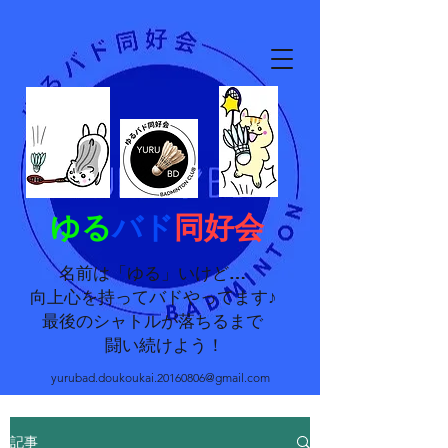
ゆる
バド
同好会
名前は「ゆる」いけど…
向上心を持ってバドやってます♪
最後のシャトルが落ちるまで
闘い続けよう！
yurubad.doukoukai.20160806@gmail.com
記事