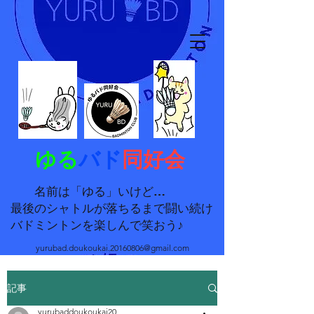
ゆる
バド
同好会
名前は「ゆる」いけど…
最後のシャトルが落ちるまで闘い続け
バドミントンを楽しんで笑おう♪
yurubad.doukoukai.20160806@gmail.com
記事
yurubaddoukoukai20